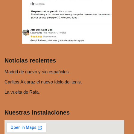
r
d
e
a
u
d
i
o
Noticias recientes
Madrid de nuevo y sin españoles.
Carlitos Alcaraz el nuevo ídolo del tenis.
La vuelta de Rafa.
Nuestras Instalaciones