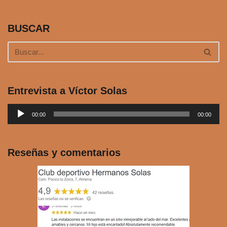
BUSCAR
Entrevista a Víctor Solas
R
00:00
00:00
e
p
r
Reseñas y comentarios
o
d
u
c
t
o