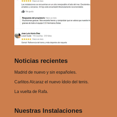
t
a
o
s
r
t
d
e
e
c
a
l
u
a
d
s
Noticias recientes
i
d
o
e
Madrid de nuevo y sin españoles.
f
l
Carlitos Alcaraz el nuevo ídolo del tenis.
e
La vuelta de Rafa.
c
h
a
Nuestras Instalaciones
a