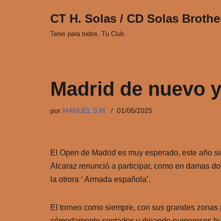
CT H. Solas / CD Solas Brothe
Saltar
Tenis para todos. Tu Club.
al
contenido
Madrid de nuevo y
por
MANUEL S.M.
01/05/2025
El Open de Madrid es muy esperado, este año si
Alcaraz renunció a participar, como en damas d
la otrora ‘ Armada española’.
El torneo como siempre, con sus grandes zonas par
cómodamente sentados y dejando numerosos huec