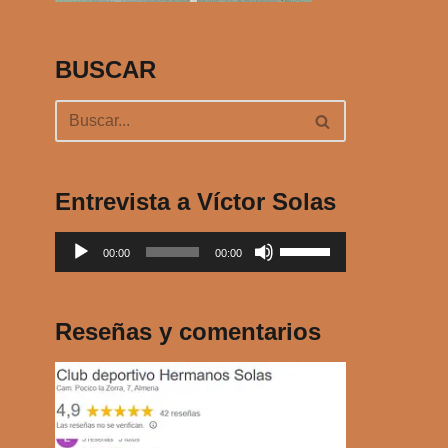
BUSCAR
Entrevista a Víctor Solas
R
U
00:00
00:00
e
t
p
i
r
l
Reseñas y comentarios
o
i
d
z
u
a
c
l