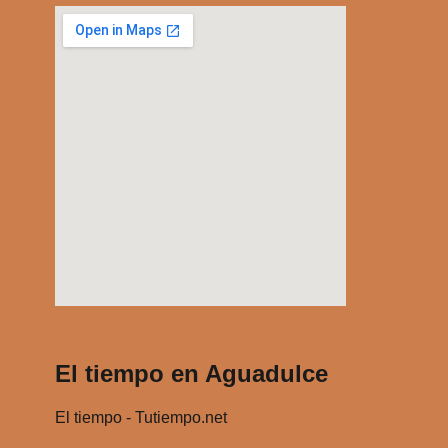
r
r
i
b
a
/
a
b
a
j
o
p
a
El tiempo en Aguadulce
r
a
El tiempo - Tutiempo.net
a