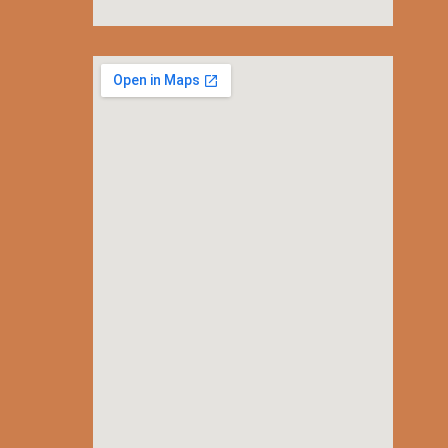
embedgooglemap.net