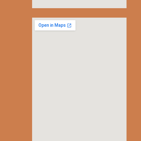
embedgooglemap.net