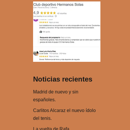
u
a
c
l
t
a
o
s
r
t
d
e
e
c
a
l
u
a
d
s
Noticias recientes
i
d
o
e
Madrid de nuevo y sin
f
españoles.
l
Carlitos Alcaraz el nuevo ídolo
e
del tenis.
c
h
La vuelta de Rafa.