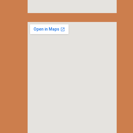
embedgooglemap.net