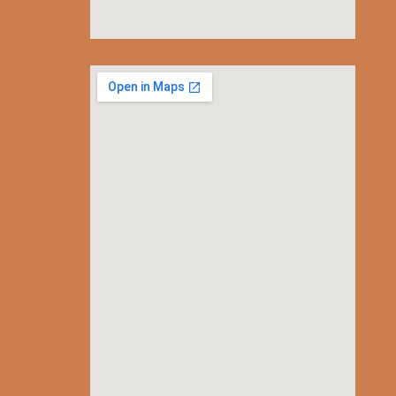
embedgooglemap.net