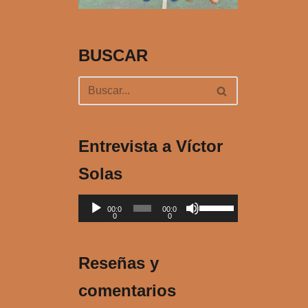
BUSCAR
Entrevista a Víctor
Solas
R
U
00:0
00:0
0
0
e
t
p
i
r
l
Reseñas y
o
i
comentarios
d
z