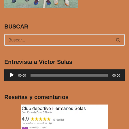
BUSCAR
Entrevista a Víctor Solas
R
00:00
00:00
e
p
r
Reseñas y comentarios
o
d
u
c
t