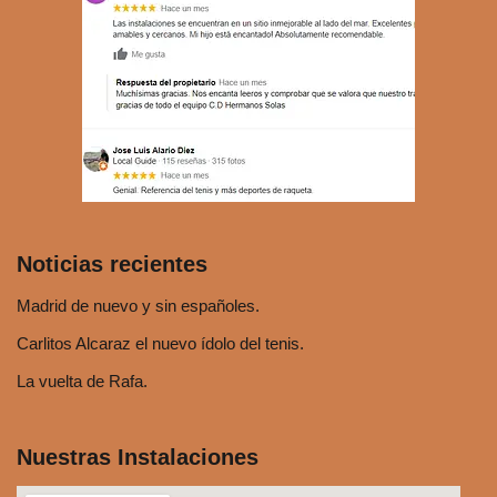
o
r
d
e
a
u
d
i
o
Noticias recientes
Madrid de nuevo y sin españoles.
Carlitos Alcaraz el nuevo ídolo del tenis.
La vuelta de Rafa.
Nuestras Instalaciones