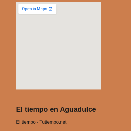
r
r
i
b
a
/
a
b
a
j
o
p
a
El tiempo en Aguadulce
r
a
El tiempo - Tutiempo.net
a