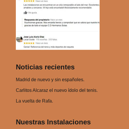
t
a
o
s
r
t
d
e
e
c
a
l
u
a
d
s
Noticias recientes
i
d
o
e
Madrid de nuevo y sin españoles.
f
l
Carlitos Alcaraz el nuevo ídolo del tenis.
e
La vuelta de Rafa.
c
h
a
Nuestras Instalaciones
a