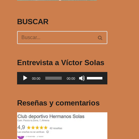
BUSCAR
Entrevista a Víctor Solas
R
U
00:00
00:00
e
t
p
i
r
l
Reseñas y comentarios
o
i
d
z
u
a
c
l