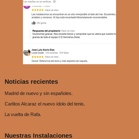
t
o
r
d
e
a
u
d
i
o
Noticias recientes
Madrid de nuevo y sin españoles.
Carlitos Alcaraz el nuevo ídolo del tenis.
La vuelta de Rafa.
Nuestras Instalaciones