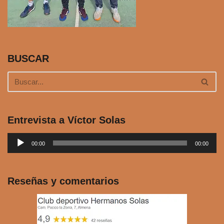
BUSCAR
Entrevista a Víctor Solas
R
00:00
00:00
e
p
r
Reseñas y comentarios
o
d
u
c