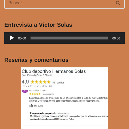
Entrevista a Víctor Solas
R
00:00
00:00
e
p
r
Reseñas y comentarios
o
d
u
c
t
o
r
d
e
a